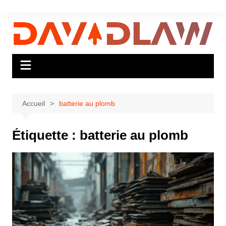
Aller
au
contenu
Accueil
batterie au plomb
Étiquette :
batterie au plomb