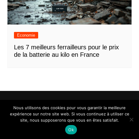
Economie
Les 7 meilleurs ferrailleurs pour le prix
de la batterie au kilo en France
Nous utilisons des cookies pour vous garantir la meilleure
expérience sur notre site web. Si vous continuez à utiliser ce
Mentions légales
Contact
site, nous supposerons que vous en êtes satisfait.
Ok