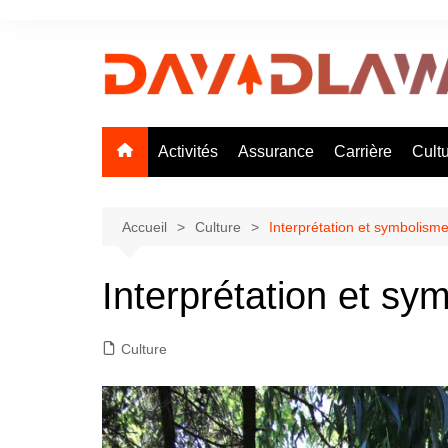
Aller
au
contenu
Activités
Assurance
Carrière
Cult
Accueil
Culture
Interprétation et symbolism
Interprétation et sy
Culture