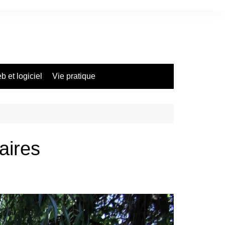
 et logiciel
Vie pratique
aires