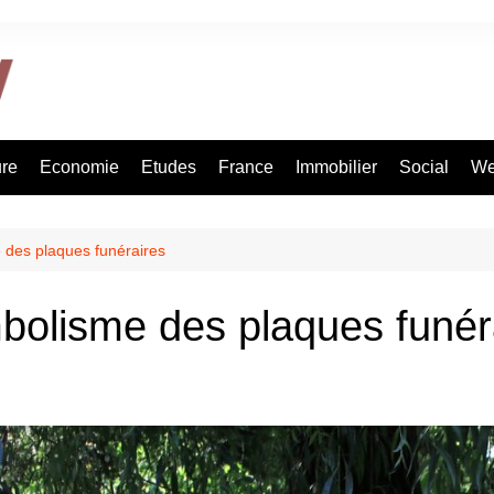
ure
Economie
Etudes
France
Immobilier
Social
Web
e des plaques funéraires
mbolisme des plaques funér